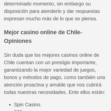
determinado momento, sin embargo su
disposición para atenderlo y dar respuestas
expresan mucho más de lo que se piensa.
Mejor casino online de Chile-
Opiniones
Sin duda que los mejores casinos online de
Chile cuentan con un prestigio importante,
garantizando la mejor variedad de juegos,
bonos y métodos de pago, como también una
atención proactiva y amable que nos cubrirá
todas nuestras necesidades. Ente ellos están:
Spin Casino.