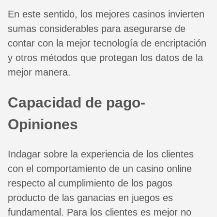
En este sentido, los mejores casinos invierten
sumas considerables para asegurarse de
contar con la mejor tecnología de encriptación
y otros métodos que protegan los datos de la
mejor manera.
Capacidad de pago-
Opiniones
Indagar sobre la experiencia de los clientes
con el comportamiento de un casino online
respecto al cumplimiento de los pagos
producto de las ganacias en juegos es
fundamental. Para los clientes es mejor no