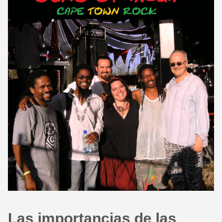
Las importancias de las