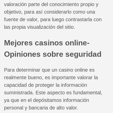
valoración parte del conocimiento propio y
objetivo, para así considerarlo como una
fuente de valor, para luego contrastarla con
las propia visualización del sitio.
Mejores casinos online-
Opiniones sobre seguridad
Para determinar que un casino online es
realmente bueno, es importante valorar la
capacidad de proteger la información
suministrada. Este aspecto es fundamental,
ya que en el depósitamos información
personal y bancaria de alto valor.