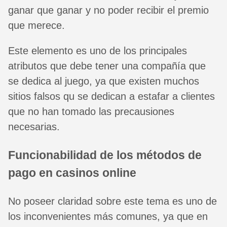
ganar que ganar y no poder recibir el premio
que merece.
Este elemento es uno de los principales
atributos que debe tener una compañía que
se dedica al juego, ya que existen muchos
sitios falsos qu se dedican a estafar a clientes
que no han tomado las precausiones
necesarias.
Funcionabilidad de los métodos de
pago en casinos online
No poseer claridad sobre este tema es uno de
los inconvenientes más comunes, ya que en