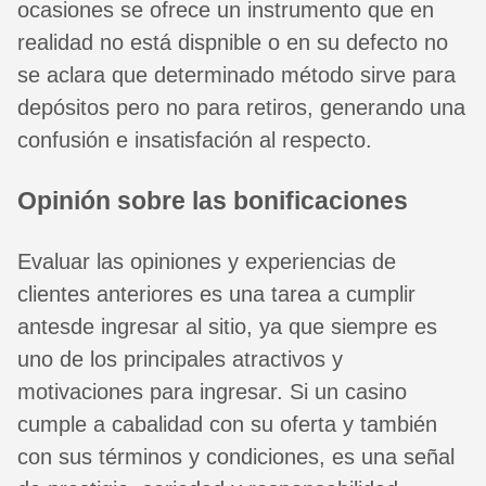
ocasiones se ofrece un instrumento que en
realidad no está dispnible o en su defecto no
se aclara que determinado método sirve para
depósitos pero no para retiros, generando una
confusión e insatisfación al respecto.
Opinión sobre las bonificaciones
Evaluar las opiniones y experiencias de
clientes anteriores es una tarea a cumplir
antesde ingresar al sitio, ya que siempre es
uno de los principales atractivos y
motivaciones para ingresar. Si un casino
cumple a cabalidad con su oferta y también
con sus términos y condiciones, es una señal