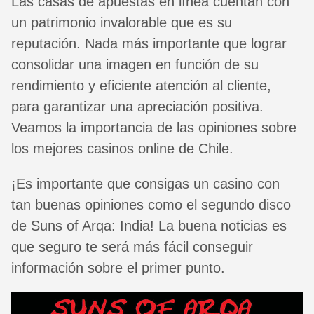
Las casas de apuestas en línea cuentan con
un patrimonio invalorable que es su
reputación. Nada más importante que lograr
consolidar una imagen en función de su
rendimiento y eficiente atención al cliente,
para garantizar una apreciación positiva.
Veamos la importancia de las opiniones sobre
los mejores casinos online de Chile.
¡Es importante que consigas un casino con
tan buenas opiniones como el segundo disco
de Suns of Arqa: India! La buena noticias es
que seguro te será más fácil conseguir
información sobre el primer punto.